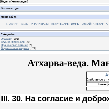
[
Веды и Упанишады
]
Форма входа
Меню сайта
ГЛАВНАЯ
ВЕДЫ
УПАНИШАДЫ
ВЕДИЧЕСКИЕ ГИМНЫ
АДВАЙТА-ВЕДАНТА
Categories
Экадаши
[201]
Веды и Упанишады
[20]
Праническое питание
[2]
Ведические праздники
[109]
Атхарва-веда. Ман
А
(избранное в п
Книги (
III. 30. На согласие и доб