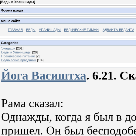
[
Веды и Упанишады
]
Форма входа
Меню сайта
ГЛАВНАЯ
ВЕДЫ
УПАНИШАДЫ
ВЕДИЧЕСКИЕ ГИМНЫ
АДВАЙТА-ВЕДАНТА
Categories
Экадаши
[201]
Веды и Упанишады
[20]
Праническое питание
[2]
Ведические праздники
[109]
Йога Васиштха
.
6.21. С
Рама сказал:
Однажды, когда я был в до
пришел. Он был бесподобе