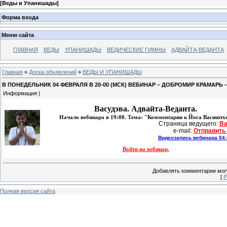
[
Веды и Упанишады
]
Форма входа
Меню сайта
ГЛАВНАЯ
ВЕДЫ
УПАНИШАДЫ
ВЕДИЧЕСКИЕ ГИМНЫ
АДВАЙТА-ВЕДАНТА
Главная
»
Доска объявлений
»
ВЕДЫ И УПАНИШАДЫ
В ПОНЕДЕЛЬНИК 04 ФЕВРАЛЯ В 20-00 (МСК) ВЕБИНАР – ДОБРОМИР КРАМАР
Информация |
Васудэва.
Адвайта-Веданта.
Начало вебинара в 19:00. Тема: "Комментарии к Йога Васиштхе
Страница ведущего: 
Ва
e-mail: 
Отправить
Видеозапись вебинара 04.
Войти на вебинар.
Добавлять комментарии могу
[
Р
Полная версия сайта