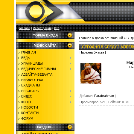
Главная
|
Регистрация
|
Вход
ФОРМА ВХОДА
Главная
»
Доска объявлений
»
ВЕД
МЕНЮ САЙТА
СЕГОДНЯ В СРЕДУ 3 АПРЕЛЯ
Нараяна Бхакта |
ГЛАВНАЯ
ВЕДЫ
Нар
УПАНИШАДЫ
Нач
ВЕДИЧЕСКИЕ ГИМНЫ
АДВАЙТА-ВЕДАНТА
БИБЛИОТЕКА
БХАДЖАНЫ
ВЕБИНАРЫ
Добавил
:
Parabrahman
|
ВИДЕО
ФОТО
Просмотров
:
521
|
Рейтинг
:
0.0
/
0
НОВОСТИ
КОНТАКТЫ
ФОРУМ
РАЗДЕЛЫ