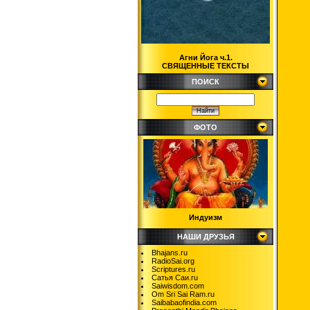
Агни Йога ч.1.
СВЯЩЕННЫЕ ТЕКСТЫ
ПОИСК
ФОТО
Индуизм
НАШИ ДРУЗЬЯ
Bhajans.ru
RadioSai.org
Scriptures.ru
Сатья Саи.ru
Saiwisdom.com
Om Sri Sai Ram.ru
Saibabaofindia.com