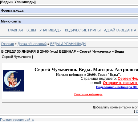
[
Веды и Упанишады
]
Форма входа
Меню сайта
ГЛАВНАЯ
ВЕДЫ
УПАНИШАДЫ
ВЕДИЧЕСКИЕ ГИМНЫ
АДВАЙТА-ВЕДАНТА
Главная
»
Доска объявлений
»
ВЕДЫ И УПАНИШАДЫ
В СРЕДУ 30 ЯНВАРЯ В 20-00 (мск) ВЕБИНАР – Сергей Чумаченко – Веды
Сергей Чумаченко |
Сергей Чумаченко.
Веды. Мантры. Астрологи
Начало вебинара в 20:00. Тема: "Веды".
Страница ведущего: 
Сергей Чу
e-mail: 
Отправить письмо
Видеозапись вебинара 30.
Войти на вебинар.
Добавлять комментарии могу
[
Р
Полная версия сайта