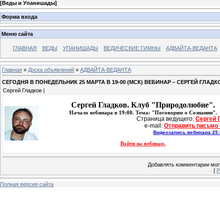
[
Веды и Упанишады
]
Форма входа
Меню сайта
ГЛАВНАЯ
ВЕДЫ
УПАНИШАДЫ
ВЕДИЧЕСКИЕ ГИМНЫ
АДВАЙТА-ВЕДАНТА
Главная
»
Доска объявлений
»
АДВАЙТА-ВЕДАНТА
СЕГОДНЯ В ПОНЕДЕЛЬНИК 25 МАРТА В 19-00 (МСК) ВЕБИНАР – СЕРГЕЙ ГЛА
Сергей Гладков |
Сергей Гладков.
Клуб "Природолюбие".
Начало вебинара в 19:00. Тема: "Поговорим о Сознании".
Страница ведущего: 
Сергей 
e-mail: 
Отправить письмо
Видеозапись вебинара 25.
Войти на вебинар.
Добавлять комментарии могу
[
Р
Полная версия сайта