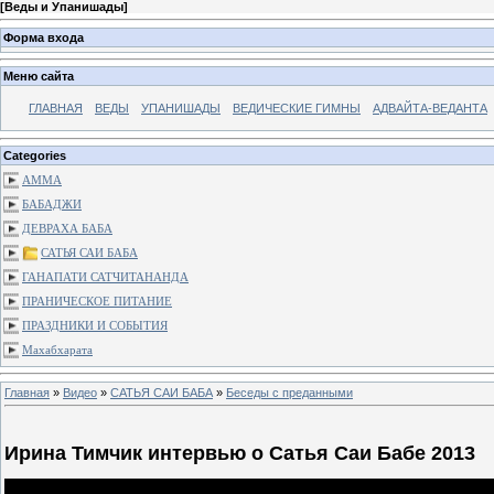
[
Веды и Упанишады
]
Форма входа
Меню сайта
ГЛАВНАЯ
ВЕДЫ
УПАНИШАДЫ
ВЕДИЧЕСКИЕ ГИМНЫ
АДВАЙТА-ВЕДАНТА
Categories
АММА
БАБАДЖИ
ДЕВРАХА БАБА
САТЬЯ САИ БАБА
ГАНАПАТИ САТЧИТАНАНДА
ПРАНИЧЕСКОЕ ПИТАНИЕ
ПРАЗДНИКИ И СОБЫТИЯ
Махабхарата
Главная
»
Видео
»
САТЬЯ САИ БАБА
»
Беседы с преданными
Ирина Тимчик интервью о Сатья Саи Бабе 2013