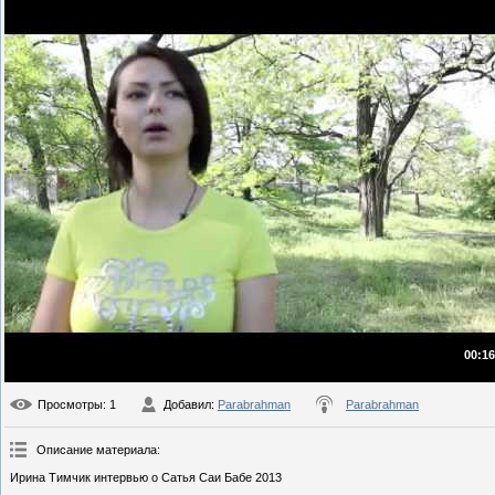
00:16
Просмотры
: 1
Добавил
:
Parabrahman
Parabrahman
Описание материала
:
Ирина Тимчик интервью о Сатья Саи Бабе 2013