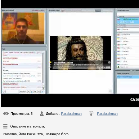
02:10
Просмотры
: 5
Добавил
:
Parabrahman
Parabrahman
Описание материала
:
Рамаяна, Йога Васиштха, Шатчакра Йога