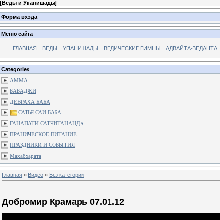
[
Веды и Упанишады
]
Форма входа
Меню сайта
ГЛАВНАЯ
ВЕДЫ
УПАНИШАДЫ
ВЕДИЧЕСКИЕ ГИМНЫ
АДВАЙТА-ВЕДАНТА
Categories
АММА
БАБАДЖИ
ДЕВРАХА БАБА
САТЬЯ САИ БАБА
ГАНАПАТИ САТЧИТАНАНДА
ПРАНИЧЕСКОЕ ПИТАНИЕ
ПРАЗДНИКИ И СОБЫТИЯ
Махабхарата
Главная
»
Видео
»
Без категории
Добромир Крамарь 07.01.12