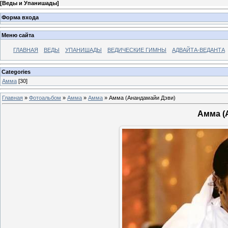
[
Веды и Упанишады
]
Форма входа
Меню сайта
ГЛАВНАЯ
ВЕДЫ
УПАНИШАДЫ
ВЕДИЧЕСКИЕ ГИМНЫ
АДВАЙТА-ВЕДАНТА
Categories
Амма
[30]
Главная
»
Фотоальбом
»
Амма
»
Амма
» Амма (Анандамайи Дэви)
Амма (