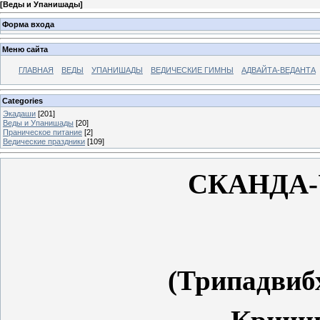
[
Веды и Упанишады
]
Форма входа
Меню сайта
ГЛАВНАЯ
ВЕДЫ
УПАНИШАДЫ
ВЕДИЧЕСКИЕ ГИМНЫ
АДВАЙТА-ВЕДАНТА
Categories
Экадаши
[201]
Веды и Упанишады
[20]
Праническое питание
[2]
Ведические праздники
[109]
СКАНДА
(Трипадвиб