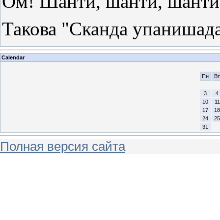
Ом! Шанти, шанти, шанти
Такова "Сканда упанишад
Calendar
Пн
Вт
3
4
10
11
17
18
24
25
31
Полная версия сайта