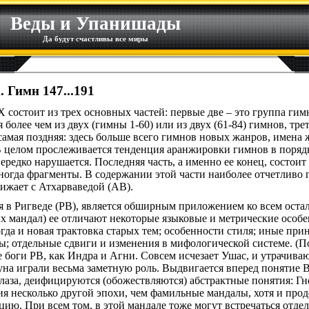
Веды и Упанишады
Да будут счастливы все миры
 Гимн 147...191
X состоит из трех основных частей: первые две – это группа ги
 более чем из двух (гимны 1-60) или из двух (61-84) гимнов, тре
 самая поздняя: здесь больше всего гимнов новых жанров, имена
В целом прослеживается тенденция аранжировки гимнов в поряд
нередко нарушается. Последняя часть, а именно ее конец, состои
огда фрагменты. В содержании этой части наиболее отчетливо 
лижает с Атхарваведой (АВ).
яя в Ригведе (РВ), является обширным приложением ко всем оста
х мандал) ее отличают некоторые языковые и метрические особе
огда и новая трактовка старых тем; особенности стиля; иные п
ы; отдельные сдвиги и изменения в мифологической системе. (
 боги РВ, как Индра и Агни. Совсем исчезает Ушас, и утрачиваю
на играли весьма заметную роль. Выдвигается вперед понятие Вс
глаза, деифицируются (обожествляются) абстрактные понятия: Гн
эзия несколько другой эпохи, чем фамильные мандалы, хотя и пр
цию. При всем том, в этой мандале тоже могут встречаться отде