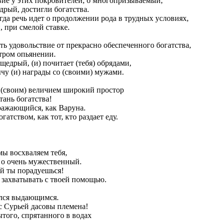
твие у этих покровителей, о многопризываемый,
дрый, достигли богатства.
гда речь идет о продолжении рода в трудных условиях,
 при смелой ставке.
ть удовольствие от прекрасно обеспеченного богатства,
стром опьянении.
 щедрый, (и) почитает (тебя) обрядами,
чу (и) награды со (своими) мужами.
 (своим) величием широкий простор
тань богатства!
ражающийся, как Варуна.
атством, как тот, кто раздает еду.
мы восхваляем тебя,
, о очень мужественный.
ой ты порадуешься!
захватывать с твоей помощью.
ился выдающимся.
с Сурьей дасовы племена!
того, спрятанного в водах