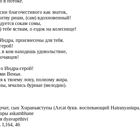
 в потоке.
сни благочестивого как знаток,
тву риши, (сам) вдохновенный!
дуется сокам сомы,
тебе яствам, о ездок на колеснице!
Индра, произнесены для тебя.
герой!
 в ком находишь удовольствие,
мочавцев!
о Индра-герой!
ми Веньи.
я к твоему лону, полному жира.
ны, мчались бурные (мелодии).
рчат, сын Хираньяступы (Аrcat букв. воспевающий Нairanyastupa
поры askambhane
я dyavaprthivi
 I,164, 46