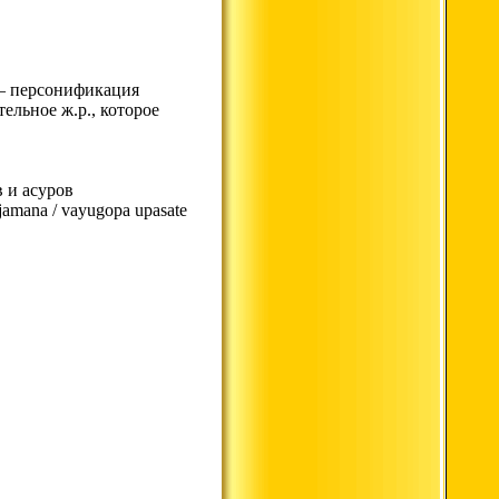
а – персонификация
тельное ж.р., которое
в и асуров
mana / vayugopa upasate