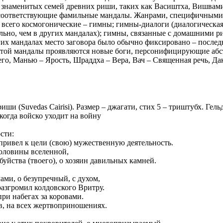
знаменитых семей древних риши, таких как Васиштха, Вишвамит
соответствующие фамильные мандалы. Жанрами, специфичными 
 всего космогонические – гимны; гимны-диалоги (диалогическа
ельно, чем в других мандалах); гимны, связанные с домашними р
угих мандалах место заговора было обычно фиксировано – после
этой мандалы проявляются новые боги, персонифицирующие абс
го, Манью – Ярость, Шраддха – Вера, Вач – Священная речь, Да
ши (Suvedas Cairisi). Размер – джагати, стих 5 – триштубх. Гель
когда войско уходит на войну
сти:
 привел к цели (свою) мужественную деятельность.
половины вселенной,
 буйства (твоего), о хозяин давильных камней.
ами, о безупречный, с духом,
разгромил колдовского Вритру.
ри набегах за коровами.
в, на всех жертвоприношениях.