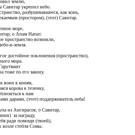
овил землю,
ы Савитар укрепил небо.
транство, разбушевавшееся, как конь,
екаемым (простором), (этот) Савитар.
енное море,
витар, о Апам Напат.
ое пространство возникли,
ебо-и-земля.
гое достойное поклонения (пространство),
ного мира.
Гарутмант
а тоже по его закону.
ак воин к коням,
яся корова к теленку,
иблизиться к нам
ыми дарами, (этот) поддерживатель неба!
упа из Ангирасов, о Савитар,
ании) за награду,
тебя ради помощи (твоей),
ак возле стебля Сомы.