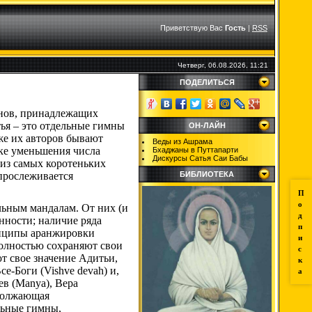
Приветствую Вас
Гость
|
RSS
Четверг, 06.08.2026, 11:21
ПОДЕЛИТЬСЯ
мнов, принадлежащих
тья – это отдельные гимны
ОН-ЛАЙН
 же их авторов бывают
Веды из Ашрама
ке уменьшения числа
Бхаджаны в Путтапарти
Дискурсы Сатья Саи Бабы
т из самых коротеньких
прослеживается
БИБЛИОТЕКА
П
о
льным мандалам. От них (и
д
нности; наличие ряда
п
ринципы аранжировки
и
Полностью сохраняют свои
с
т свое значение Адитьи,
к
е-Боги (Vishve devah) и,
а
ев (Manya), Вера
одолжающая
льные гимны,