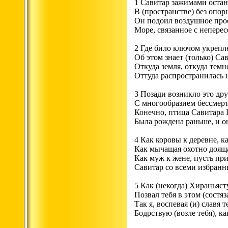
1 Савитар зажимами остан
В (пространстве) без опор
Он подоил воздушное прос
Море, связанное с неперес
2 Где било ключом укрепл
Об этом знает (только) Са
Откуда земля, откуда темн
Оттуда распространилась н
3 Позади возникло это дру
С многообразием бессмерт
Конечно, птица Савитара 
Была рождена раньше, и он
4 Как коровы к деревне, к
Как мычащая охотно дояща
Как муж к жене, пусть пр
Савитар со всеми избранн
5 Как (некогда) Хираньяст
Позвал тебя в этом (состяз
Так я, воспевая (и) славя 
Бодрствую (возле тебя), к