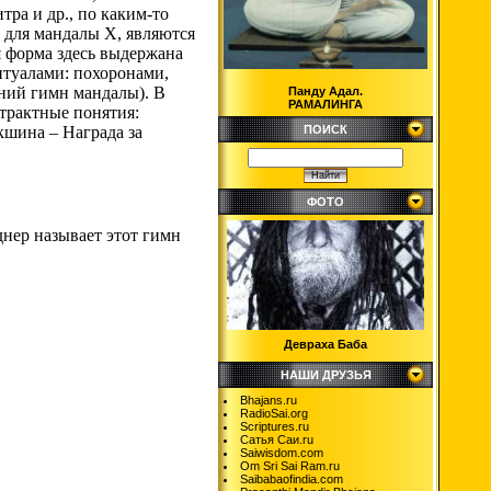
ра и др., по каким-то
для мандалы X, являются
я форма здесь выдержана
итуалами: похоронами,
дний гимн мандалы). В
Панду Адал.
РАМАЛИНГА
трактные понятия:
ПОИСК
кшина – Награда за
ФОТО
днер называет этот гимн
Девраха Баба
НАШИ ДРУЗЬЯ
Bhajans.ru
RadioSai.org
Scriptures.ru
Сатья Саи.ru
Saiwisdom.com
Om Sri Sai Ram.ru
Saibabaofindia.com