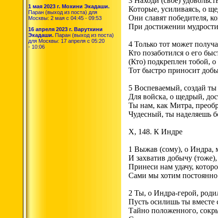
3 Находи (свое) удовольс
1 мая 2023 г. Мохини Экадаши.
Которые, усиливаясь, о ще
Паран (выход из поста) для
Они славят победителя, ко
Москвы: 2 мая с 04:45 - 09:53
При достижении мудрости,
16 апреля 2023 г. Варутхини
Экадаши.
Паран (выход из поста)
для Москвы: 17 апреля с 05:20
4 Только тот может получа
- 10:06
Кто позаботился о его бы
(Кто) подкреплен тобой, о
Тот быстро приносит добы
5 Воспеваемый, создай ты
Для войска, о щедрый, дос
Ты нам, как Митра, преоб
Чудесный, ты наделяешь бог
Х, 148. К Индре
1 Выжав (сому), о Индра, 
И захватив добычу (тоже)
Принеси нам удачу, котор
Сами мы хотим постоянно 
2 Ты, о Индра-герой, род
Пусть осилишь ты вместе 
Тайно положенного, сокры