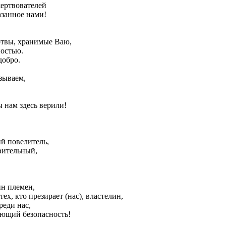
ертвователей
азанное нами!
ртвы, хранимые Ваю,
ностью.
добро.
зываем,
ы нам здесь верили!
ий повелитель,
вительный,
н племен,
ех, кто презирает (нас), властелин,
реди нас,
ающий безопасность!