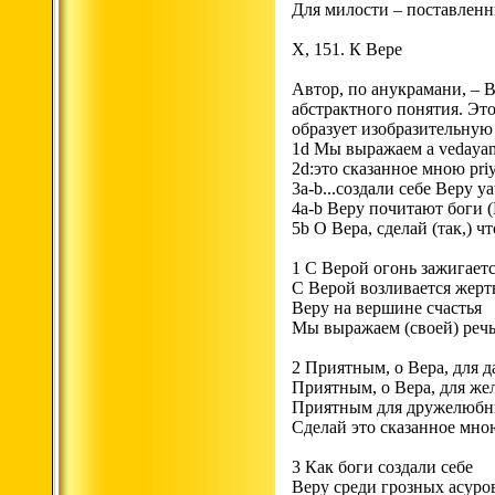
Для милости – поставленн
X, 151. К Вере
Автор, по анукрамани, – В
абстрактного понятия. Это
образует изобразительную 
1d Мы выражаем a vedayam
2d:это сказанное мною priya
3a-b...создали себе Веру ya
4a-b Веру почитают боги (
5b О Вера, сделай (так,) ч
1 С Верой огонь зажигаетс
С Верой возливается жерт
Веру на вершине счастья
Мы выражаем (своей) реч
2 Приятным, о Вера, для 
Приятным, о Вера, для же
Приятным для дружелюбн
Сделай это сказанное мно
3 Как боги создали себе
Веру среди грозных асуро