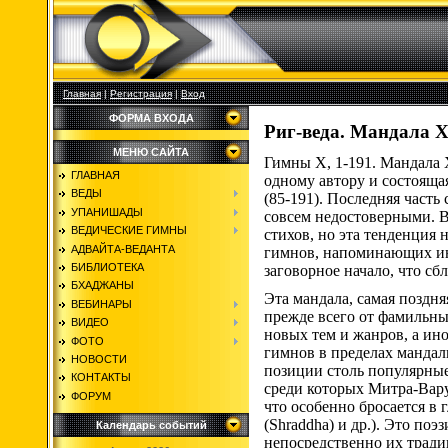
Главная
|
Регистрация
|
Вход
ФОРМА ВХОДА
Риг-веда. Мандала X.
МЕНЮ САЙТА
Гимны X, 1-191. Мандала 
ГЛАВНАЯ
одному автору и состоящая
ВЕДЫ
(85-191). Последняя часть
УПАНИШАДЫ
совсем недостоверными. 
ВЕДИЧЕСКИЕ ГИМНЫ
стихов, но эта тенденция 
АДВАЙТА-ВЕДАНТА
гимнов, напоминающих ин
БИБЛИОТЕКА
заговорное начало, что сб
БХАДЖАНЫ
Эта мандала, самая поздн
ВЕБИНАРЫ
прежде всего от фамильны
ВИДЕО
новых тем и жанров, а ин
ФОТО
гимнов в пределах мандал
НОВОСТИ
позиции столь популярные
КОНТАКТЫ
среди которых Митра-Вару
ФОРУМ
что особенно бросается в 
(Shraddha) и др.). Это по
Календарь событий
непосредственно их тради