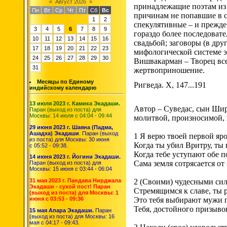
«
Август 2026
»
принадлежащие поэтам из 
Пн
Вт
Ср
Чт
Пт
Сб
Вс
причинам не попавшие в 
1
2
спекулятивные – и прежде
3
4
5
6
7
8
9
гораздо более последоват
10
11
12
13
14
15
16
свадьбой; заговоры (в др
17
18
19
20
21
22
23
мифологической системе 
24
25
26
27
28
29
30
Вишвакарман – Творец все
31
жертвоприношение.
Месяцы по Единому
Ригведа. X, 147...191
индийскому календарю
13 июля 2023 г. Камика Экадаши.
Автор – Суведас, сын Шири
Паран (выход из поста) для
Москвы: 14 июля с 04:04 - 09:44
молитвой, произносимой, 
29 июня 2023 г. Шаяна (Падма,
Ашадха) Экадаши
. Паран (выход
1 Я верю твоей первой яро
из поста) для Москвы: 30 июня
Когда ты убил Вритру, ты
с 05:52 - 09:38.
Когда тебе уступают обе 
14 июня 2023 г. Йогини Экадаши.
Сама земля сотрясается от
Паран (выход из поста) для
Москвы: 15 июня с 03:44 - 06:04
2 (Своими) чудесными сил
31 мая 2023 г. Пандава Нирджала
Экадаши - сухой пост! Паран
Стремящимся к славе, ты 
(выход из поста) для Москвы: 1
Это тебя выбирают мужи п
июня с 03:53 - 09:36
Тебя, достойного призыво
15 мая Апара Экадаши.
Паран
(выход из поста) для Москвы: 16
мая с 04:17 - 09:43.