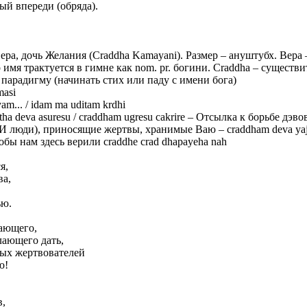
ый впереди (обряда).
ера, дочь Желания (Craddha Kamayani). Размер – ануштубх. Вер
 имя трактуется в гимне как nom. pr. богини. Craddha – существи
парадигму (начинать стих или паду с имени бога)
asi
m... / idam ma uditam krdhi
tha deva asuresu / craddham ugresu cakrire – Отсылка к борьбе дэво
И люди), приносящие жертвы, хранимые Ваю – craddham deva yaja
тобы нам здесь верили craddhe crad dhapayeha nah
я,
ва,
ью.
дающего,
лающего дать,
ых жертвователей
ю!
в,