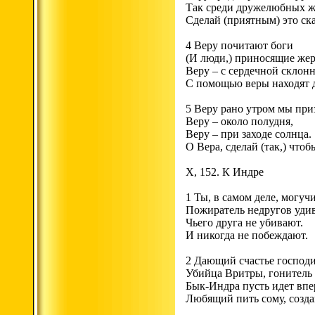
Так среди дружелюбных ж
Сделай (приятным) это ск
4 Веру почитают боги
(И люди,) приносящие же
Веру – с сердечной склон
С помощью веры находят 
5 Веру рано утром мы при
Веру – около полудня,
Веру – при заходе солнца.
О Вера, сделай (так,) чтоб
X, 152. К Индре
1 Ты, в самом деле, могуч
Пожиратель недругов уди
Чьего друга не убивают.
И никогда не побеждают.
2 Дающий счастье господи
Убийца Вритры, гонитель т
Бык-Индра пусть идет впе
Любящий пить сому, созд