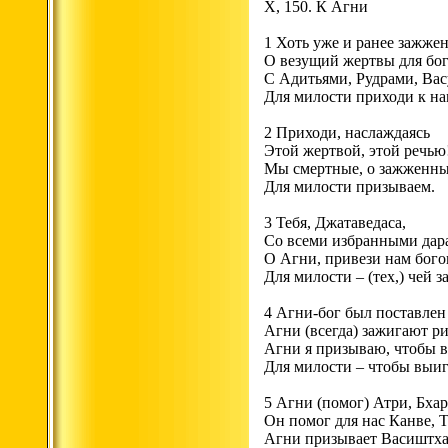
X, 150. К Агни
1 Хоть уже и ранее зажжен
О везущий жертвы для бог
С Адитьями, Рудрами, Вас
Для милости приходи к на
2 Приходи, наслаждаясь
Этой жертвой, этой речью
Мы смертные, о зажженны
Для милости призываем.
3 Тебя, Джатаведаса,
Со всеми избранными дара
О Агни, привези нам богов
Для милости – (тех,) чей з
4 Агни-бог был поставлен
Агни (всегда) зажигают р
Агни я призываю, чтобы в
Для милости – чтобы выиг
5 Агни (помог) Атри, Бха
Он помог для нас Канве, Т
Агни призывает Васиштха,