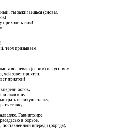
ный, ты зажигаешься (снова),
ов!
у приходи к нам!
м!
!
й, тебя призываем,
ми я воспеваю (своим) искусством.
, чей завет приятен,
авет приятен!
 впереди богов.
иши людские.
ыиграть великую ставку,
рать ставку.
радвадже, Гавиштхире,
расадасью в борьбе.
 поставленный впереди (обряда),