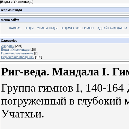
[
Веды и Упанишады
]
Форма входа
Меню сайта
ГЛАВНАЯ
ВЕДЫ
УПАНИШАДЫ
ВЕДИЧЕСКИЕ ГИМНЫ
АДВАЙТА-ВЕДАНТА
Categories
Экадаши
[201]
Веды и Упанишады
[20]
Праническое питание
[2]
Ведические праздники
[109]
Риг-веда. Мандала I. Гим
Группа гимнов I, 140-164 
погруженный в глубокий мр
Учатхьи.