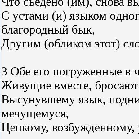
Что съедено (им), снова вы
С устами (и) языком одног
благородный бык,
Другим (обликом этот) сло
3 Обе его погруженные в 
Живущие вместе, бросаютс
Высунувшему язык, подн
мечущемуся,
Цепкому, возбужденному, 