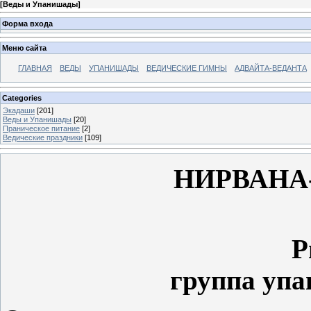
[
Веды и Упанишады
]
Форма входа
Меню сайта
ГЛАВНАЯ
ВЕДЫ
УПАНИШАДЫ
ВЕДИЧЕСКИЕ ГИМНЫ
АДВАЙТА-ВЕДАНТА
Categories
Экадаши
[201]
Веды и Упанишады
[20]
Праническое питание
[2]
Ведические праздники
[109]
НИРВАНА
Р
группа упа