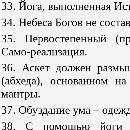
33. Йога, выполненная Ис
34. Небеса Богов не сост
35. Первостепенный (п
Само-реализация.
36. Аскет должен размы
(абхеда), основанном на
мантры.
37. Обуздание ума – одежд
38. C помощью йоги м