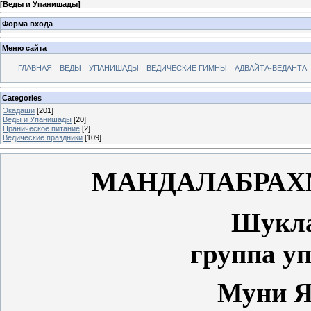
[
Веды и Упанишады
]
Форма входа
Меню сайта
ГЛАВНАЯ
ВЕДЫ
УПАНИШАДЫ
ВЕДИЧЕСКИЕ ГИМНЫ
АДВАЙТА-ВЕДАНТА
Categories
Экадаши
[201]
Веды и Упанишады
[20]
Праническое питание
[2]
Ведические праздники
[109]
МАНДАЛАБРАХ
Шукла
группа у
Муни Я