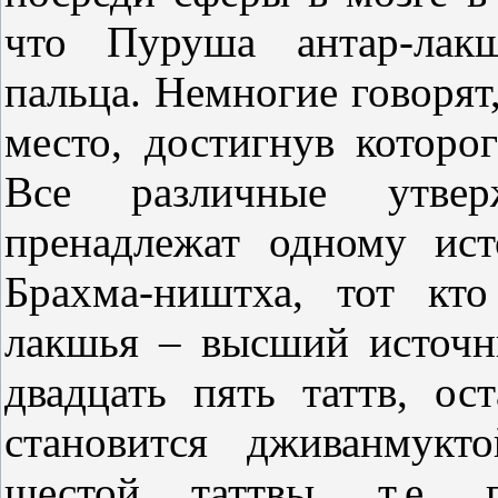
что Пуруша антар-лак
пальца. Немногие говорят
место, достигнув которо
Все различные утвер
пренадлежат одному ис
Брахма-ништха, тот кт
лакшья – высший источн
двадцать пять таттв, ос
становится дживанмукт
шестой таттвы, т.е. 