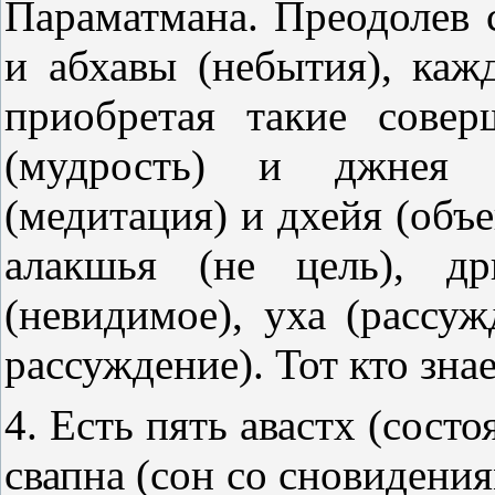
Параматмана. Преодолев 
и абхавы (небытия), каж
приобретая такие совер
(мудрость) и джнея (
(медитация) и дхейя (объе
алакшья (не цель), д
(невидимое), уха (рассуж
рассуждение). Тот кто знает
4. Есть пять авастх (состо
свапна (сон со сновидения