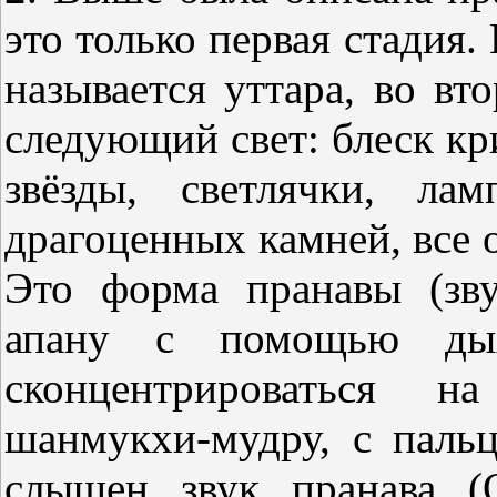
это только первая стадия. 
называется уттара, во вт
следующий свет: блеск кри
звёзды, светлячки, ла
драгоценных камней, все
Это форма пранавы (зв
апану с помощью дых
сконцентрироваться н
шанмукхи-мудру, с пальц
слышен звук пранава (