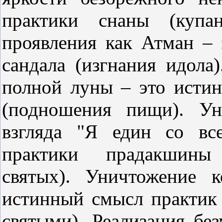
практики снаны (купан
проявления как Атман –
сандала (изгнания идола
полной луны – это исти
(подношения пищи). Ун
взгляда "Я един со вс
практики прадакшины
святых). Уничтожение 
истинный смысл практик 
святыми). Реализация бе