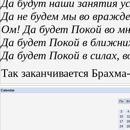
Да будут наши занятия у
Да не будем мы во вражде
Ом! Да будет Покой во мн
Да будет Покой в ближни
Да будет Покой в силах, 
Так заканчивается Брахм
Calendar
Пн
Вт
3
4
10
11
17
18
24
25