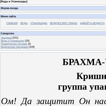
[
Веды и Упанишады
]
Форма входа
Меню сайта
ГЛАВНАЯ
ВЕДЫ
УПАНИШАДЫ
ВЕДИЧЕСКИЕ ГИМНЫ
АДВАЙТА-ВЕДАНТА
Categories
Экадаши
[201]
Веды и Упанишады
[20]
Праническое питание
[2]
Ведические праздники
[109]
БРАХМА
Кришн
группа упа
Ом! Да защитит Он нас