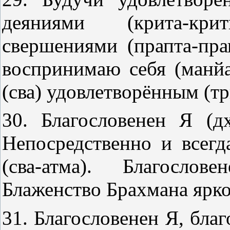
деяниями (крита-кр
свершениями (прапта-прап
воспринимаю себя (манй
(сва) удовлетворённым (тр
30. Благословенен Я (дх
Непосредственно и всег
(сва-атма). Благосло
Блаженство Брахмана ярко
31. Благословенен Я, благ