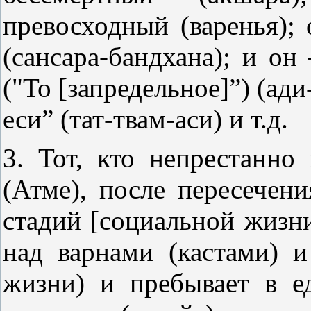
превосходный (варенья); 
(сансара-бандхана); и он 
("То [запредельное]”) (ад
еси” (тат-твам-аси) и т.д.
3. Тот, кто непрестанн
(Атме), после пересечени
стадий [социальной жизн
над варнами (кастами) 
жизни) и пребывает в ед