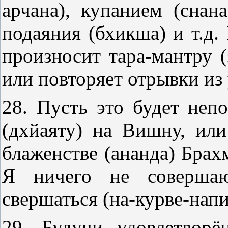
арчана), купанием (снан
подаяния (бхикша) и т.д. 
произносит тара-мантру (
или повторяет отрывки из
28. Пусть это будет неп
(дхйаяту) на Вишну, или
блаженстве (ананда) Брахм
Я ничего не совершаю
свершаться (на-курве-напи
29. Будучи удовлетвор