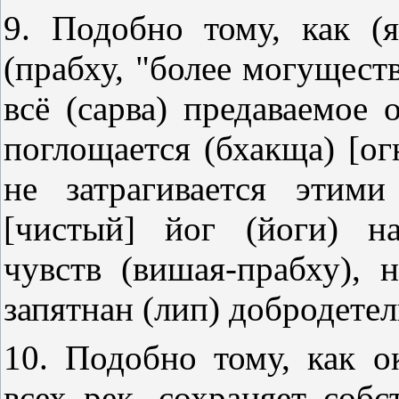
9. Подобно тому, как (я
(прабху, "более могуществ
всё (сарва) предаваемое 
поглощается (бхакща) [ог
не затрагивается этими
[чистый] йог (йоги) н
чувств (вишая-прабху), 
запятнан (лип) добродете
10. Подобно тому, как о
всех рек, сохраняет соб