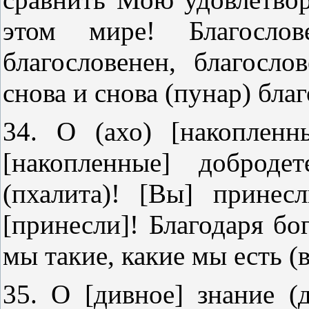
этом мире! Благослов
благословенен, благосло
снова и снова (пунар) бла
34. О (ахо) [накопленн
[накопленные] доброде
(пхалита)! [Вы] принес
[принесли]! Благодаря бо
мы такие, какие мы есть (
35. О [дивное] знание (