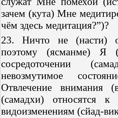
служат Мне помехой (ист
зачем (кута) Мне медитир
чём здесь медитация?”)?
23. Ничто не (насти) 
поэтому (ясманме) Я 
сосредоточении (сам
невозмутимое состоян
Отвлечение внимания (
(самадхи) относятся к
видоизменениям (сйад-вик