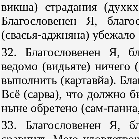
викша) страдания (духкх
Благословенен Я, благ
(свасья-аджняна) убежало 
32. Благословенен Я, б
ведомо (видьяте) ничего 
выполнить (картавйа). Бла
Всё (сарва), что должно б
ныне обретено (сам-панна
33. Благословенен Я, б
сравнить Мою удовлетвор