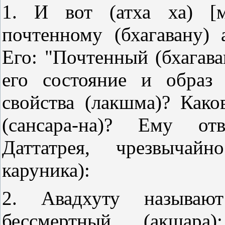
1. И вот (атха ха) [
почтенному (бхагавану) 
Его: "Почтенный (бхагава
его состояние и образ
свойства (лакшма)? Како
(сансара-на)? Ему отв
Даттатрея, чрезвычайн
каруника):
2. Авадхуту называют
бессмертный (акшар