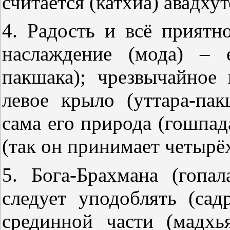
считается (катхйа) авадхут
4. Радость и всё приятно
наслаждение (мода) – 
пакшака); чрезвычайное 
левое крыло (уттара-пак
сама его природа (гошпада
(так он принимает четырё
5. Бога-Брахмана (гопал
следует уподоблять (са
срединной части (мадхь