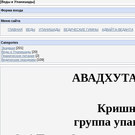
[
Веды и Упанишады
]
Форма входа
Меню сайта
ГЛАВНАЯ
ВЕДЫ
УПАНИШАДЫ
ВЕДИЧЕСКИЕ ГИМНЫ
АДВАЙТА-ВЕДАНТА
Categories
Экадаши
[201]
Веды и Упанишады
[20]
Праническое питание
[2]
Ведические праздники
[109]
АВАДХУТ
Кришн
группа упа