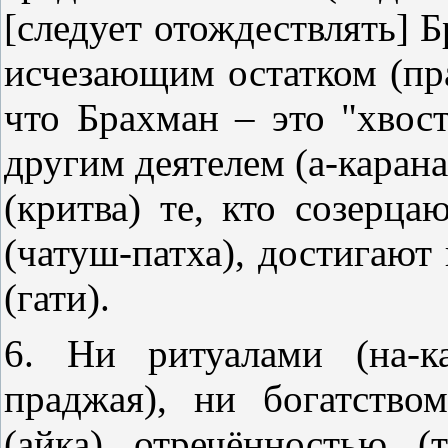
[следует отождествлять] Б
исчезающим остатком (пра
что Брахман – это "хвос
другим деятелем (а-карана
(критва) те, кто созерца
(чатуш-патха), достигают
(гати).
6. Ни ритуалами (на-к
праджая), ни богатство
(айка) отречённостью (т