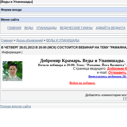
[
Веды и Упанишады
]
Форма входа
Меню сайта
ГЛАВНАЯ
ВЕДЫ
УПАНИШАДЫ
ВЕДИЧЕСКИЕ ГИМНЫ
АДВАЙТА-ВЕДАНТА
Главная
»
Доска объявлений
»
ВЕДЫ И УПАНИШАДЫ
В ЧЕТВЕРГ 28.01.2013 В 20:00 (МСК) СОСТОИТСЯ ВЕБИНАР НА ТЕМУ "РАМАЯ
Информация |
Добромир Крамарь.
Веды и Упанишады.
Начало вебинара в 20:00. Тема: "Рамаяна. Йога Васиштха".
Страница ведущего: 
Добромир 
e-mail: 
Отправить
Видеозапись вебинара 28.
Войти на вебинар.
Добавлять комментарии могу
[
Р
Полная версия сайта