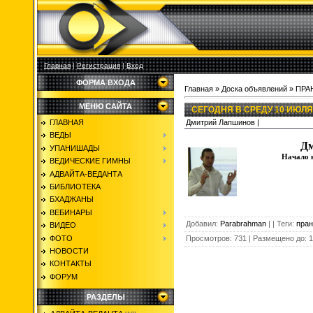
Главная
|
Регистрация
|
Вход
ФОРМА ВХОДА
Главная
»
Доска объявлений
»
ПРА
МЕНЮ САЙТА
СЕГОДНЯ В СРЕДУ 10 ИЮЛЯ 
Дмитрий Лапшинов |
ГЛАВНАЯ
ВЕДЫ
Дм
УПАНИШАДЫ
Начало в
ВЕДИЧЕСКИЕ ГИМНЫ
АДВАЙТА-ВЕДАНТА
БИБЛИОТЕКА
БХАДЖАНЫ
ВЕБИНАРЫ
Добавил
:
Parabrahman
|
|
Теги
:
пран
ВИДЕО
ФОТО
Просмотров
:
731
|
Размещено до
:
1
НОВОСТИ
КОНТАКТЫ
ФОРУМ
РАЗДЕЛЫ