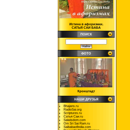
Истина в афоризмах.
САТЬЯ САИ БАБА
ПОИСК
ФОТО
Кронштадт
НАШИ ДРУЗЬЯ
Bhajans.ru
RadioSai.org
Scriptures.ru
Сатья Саи.ru
Saiwisdom.com
Om Sri Sai Ram.ru
Saibabaofindia.com