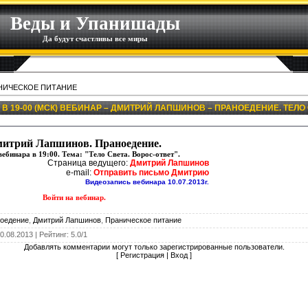
Веды и Упанишады
Да будут счастливы все миры
НИЧЕСКОЕ ПИТАНИЕ
В 19-00 (МСК) ВЕБИНАР – ДМИТРИЙ ЛАПШИНОВ – ПРАНОЕДЕНИЕ. ТЕЛО С
итрий Лапшинов. Праноедение.
ебинара в 19:00. Тема: "Тело Света. Ворос-ответ".
Страница ведущего: 
Дмитрий Лапшинов
e-mail: 
Отправить письмо Дмитрию
Видеозапись вебинара 10.07.2013г.
Войти на вебинар.
оедение
,
Дмитрий Лапшинов
,
Праническое питание
0.08.2013
|
Рейтинг
:
5.0
/
1
Добавлять комментарии могут только зарегистрированные пользователи.
[
Регистрация
|
Вход
]