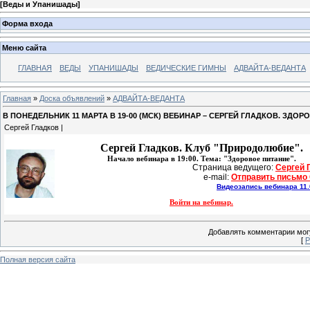
[
Веды и Упанишады
]
Форма входа
Меню сайта
ГЛАВНАЯ
ВЕДЫ
УПАНИШАДЫ
ВЕДИЧЕСКИЕ ГИМНЫ
АДВАЙТА-ВЕДАНТА
Главная
»
Доска объявлений
»
АДВАЙТА-ВЕДАНТА
В ПОНЕДЕЛЬНИК 11 МАРТА В 19-00 (МСК) ВЕБИНАР – СЕРГЕЙ ГЛАДКОВ. ЗДОР
Сергей Гладков |
Сергей Гладков.
Клуб "Природолюбие".
Начало вебинара в 19:00. Тема: "Здоровое питание".
Страница ведущего: 
Сергей 
e-mail: 
Отправить письмо
Видеозапись вебинара 11.
Войти на вебинар.
Добавлять комментарии могу
[
Р
Полная версия сайта